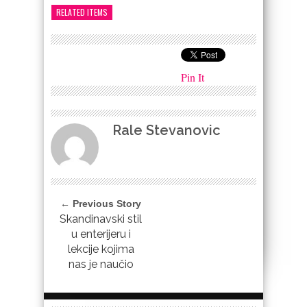
RELATED ITEMS
Pin It
Rale Stevanovic
← Previous Story
Skandinavski stil
u enterijeru i
lekcije kojima
nas je naučio