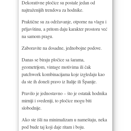
Dekorativne pločice su postale jedan od
najtraženijih trendova za hodnike.
Praktične su za održavanje, otporne na vlagu i
prljavštinu, a pritom daju karakter prostoru već
na samom pragu.
Zaboravite na dosadne, jednobojne podove.
Danas se biraju pločice sa šarama,
geometrijom, vintage motivima ili čak
patchwork kombinacijama koje izgledaju kao
da ste ih doneli pravo iz Italije ili Španije.
Pravilo je jednostavno – što je ostatak hodnika
mirniji i svedeniji, to pločice mogu biti
slobodnije.
Ako ste išli na minimalizam u nameštaju, neka
pod bude taj koji daje ritam i boju.