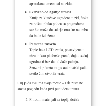
apstraktne umetnosti na zidu.
Skriveno odlaganje sitnica
Kutija za ključeve ugrađena u zid, fioka
za poštu, plitka polica sa pregradama –
sve što može da sakrije ono što ne treba
da bude izloženo.
Pametna rasveta
Toplo bela LED svetla, postavljena u
nizu ili kao plafonski panel, daju osećaj
ugodnosti bez da odvlače pažnju.
Senzori pokreta mogu automatski paliti
svetlo čim otvorite vrata.
Cilj je da sve ima svoje mesto – i da ništa ne
smeta pogledu kada prvi put uđete unutra.
Prirodni materijali za topliji doček