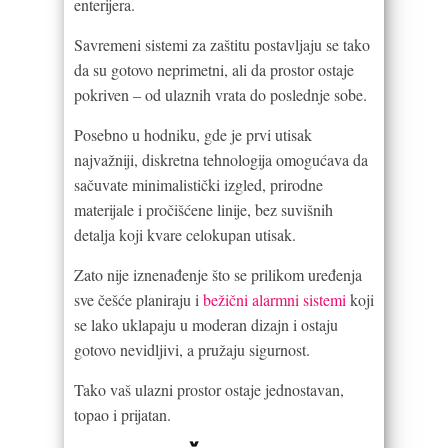
enterijera.
Savremeni sistemi za zaštitu postavljaju se tako
da su gotovo neprimetni, ali da prostor ostaje
pokriven – od ulaznih vrata do poslednje sobe.
Posebno u hodniku, gde je prvi utisak
najvažniji, diskretna tehnologija omogućava da
sačuvate minimalistički izgled, prirodne
materijale i pročišćene linije, bez suvišnih
detalja koji kvare celokupan utisak.
Zato nije iznenađenje što se prilikom uređenja
sve češće planiraju i
bežični alarmni sistemi
koji
se lako uklapaju u moderan dizajn i ostaju
gotovo nevidljivi, a pružaju sigurnost.
Tako vaš ulazni prostor ostaje jednostavan,
topao i prijatan.