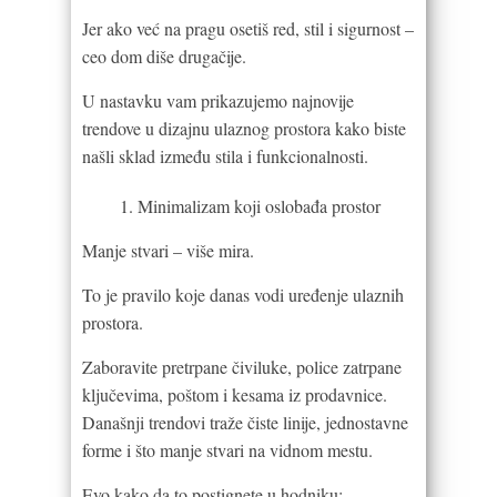
Jer ako već na pragu osetiš red, stil i sigurnost –
ceo dom diše drugačije.
U nastavku vam prikazujemo najnovije
trendove u dizajnu ulaznog prostora kako biste
našli sklad između stila i funkcionalnosti.
Minimalizam koji oslobađa prostor
Manje stvari – više mira.
To je pravilo koje danas vodi uređenje ulaznih
prostora.
Zaboravite pretrpane čiviluke, police zatrpane
ključevima, poštom i kesama iz prodavnice.
Današnji trendovi traže čiste linije, jednostavne
forme i što manje stvari na vidnom mestu.
Evo kako da to postignete u hodniku: