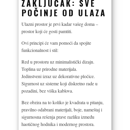
ZAKLJUČAK: SVE
POČINJE OD ULAZA
Ulazni prostor je prvi kadar vašeg doma –
prostor koji će gosti pamtiti.
Ovi principi će vam pomoći da spojite
funkcionalnost i stil:
Red u prostoru uz minimalistički dizajn.
Toplina uz prirodne materijala.
Jedinstveni izraz uz dekorativne pločice.
Sigurnost uz sisteme koji diskretno rade u
pozadini, bez viška kablova.
Bez obzira na to koliko je kvadrata u pitanju,
pravilno odabrani materijali, boje, nameštaj i
sigurnosna rešenja prave razliku između
haotičnog hodnika i modernog prostora.