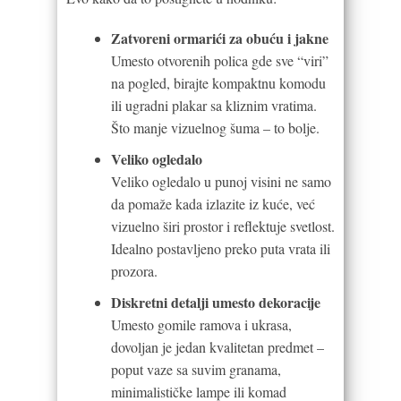
Zatvoreni ormarići za obuću i jakne
Umesto otvorenih polica gde sve “viri”
na pogled, birajte kompaktnu komodu
ili ugradni plakar sa kliznim vratima.
Što manje vizuelnog šuma – to bolje.
Veliko ogledalo
Veliko ogledalo u punoj visini ne samo
da pomaže kada izlazite iz kuće, već
vizuelno širi prostor i reflektuje svetlost.
Idealno postavljeno preko puta vrata ili
prozora.
Diskretni detalji umesto dekoracije
Umesto gomile ramova i ukrasa,
dovoljan je jedan kvalitetan predmet –
poput vaze sa suvim granama,
minimalističke lampe ili komad