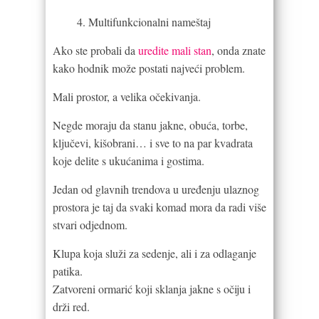
Multifunkcionalni nameštaj
Ako ste probali da
uredite mali stan
, onda znate
kako hodnik može postati najveći problem.
Mali prostor, a velika očekivanja.
Negde moraju da stanu jakne, obuća, torbe,
ključevi, kišobrani… i sve to na par kvadrata
koje delite s ukućanima i gostima.
Jedan od glavnih trendova u uređenju ulaznog
prostora je taj da svaki komad mora da radi više
stvari odjednom.
Klupa koja služi za sedenje, ali i za odlaganje
patika.
Zatvoreni ormarić koji sklanja jakne s očiju i
drži red.