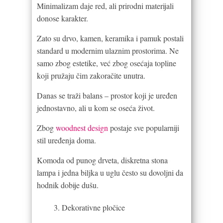
Minimalizam daje red, ali prirodni materijali
donose karakter.
Zato su drvo, kamen, keramika i pamuk postali
standard u modernim ulaznim prostorima. Ne
samo zbog estetike, već zbog osećaja topline
koji pružaju čim zakoračite unutra.
Danas se traži balans – prostor koji je uređen
jednostavno, ali u kom se oseća život.
Zbog
woodnest design
postaje sve popularniji
stil uređenja doma.
Komoda od punog drveta, diskretna stona
lampa i jedna biljka u uglu često su dovoljni da
hodnik dobije dušu.
Dekorativne pločice