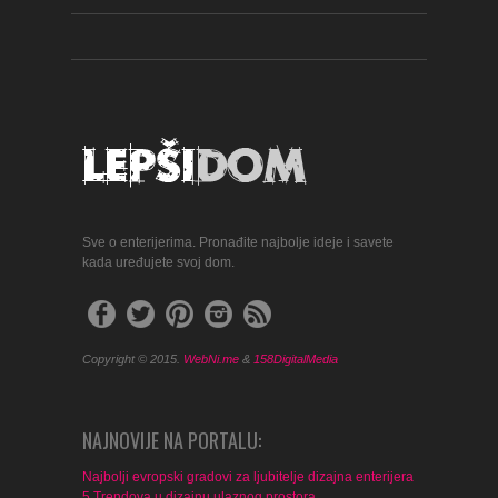
Sve o enterijerima. Pronađite najbolje ideje i savete
kada uređujete svoj dom.
Copyright © 2015.
WebNi.me
&
158DigitalMedia
NAJNOVIJE NA PORTALU:
Najbolji evropski gradovi za ljubitelje dizajna enterijera
5 Trendova u dizajnu ulaznog prostora