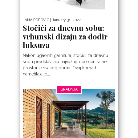
JANA POPOVIC
| January 31, 2022
Stočići za dnevnu sobu:
vrhunski dizajn za dodir
luksuza
Nakon ugaonih garnitura, stočići za dnevnu
sobu predstavljaju najvažniji deo centralne
prostorije svakog doma. Ovaj komad
nameštaja je...
GRADNJA