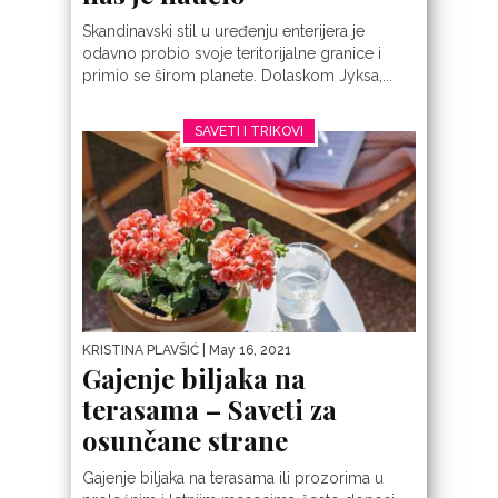
Skandinavski stil u uređenju enterijera je
odavno probio svoje teritorijalne granice i
primio se širom planete. Dolaskom Jyksa,...
SAVETI I TRIKOVI
KRISTINA PLAVŠIĆ
| May 16, 2021
Gajenje biljaka na
terasama – Saveti za
osunčane strane
Gajenje biljaka na terasama ili prozorima u