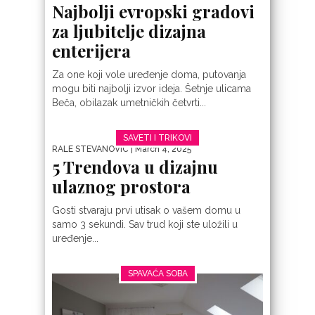
Najbolji evropski gradovi
za ljubitelje dizajna
enterijera
Za one koji vole uređenje doma, putovanja
mogu biti najbolji izvor ideja. Šetnje ulicama
Beča, obilazak umetničkih četvrti...
SAVETI I TRIKOVI
RALE STEVANOVIC
| March 4, 2025
5 Trendova u dizajnu
ulaznog prostora
Gosti stvaraju prvi utisak o vašem domu u
samo 3 sekundi. Sav trud koji ste uložili u
uređenje...
SPAVAĆA SOBA