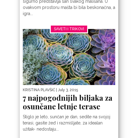
sigurno predstavlja san svakog mališana. U
ovakvom prostoru mašta bi bila beskonačna, a
igra...
SAVETI I TRIKOVI
KRISTINA PLAVŠIĆ
| July 3, 2015
7 najpogodnijih biljaka za
osunčane letnje terase
Stiglo je leto, sunčan je dan, sedite na svojoj
terasi, gasite žeđ i razmišljate, za idealan
užitak- nedostaju...