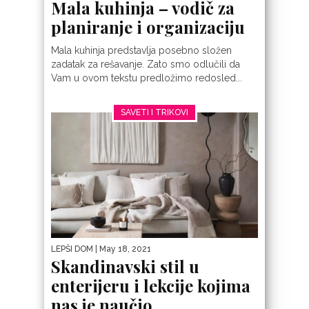
Mala kuhinja – vodič za
planiranje i organizaciju
Mala kuhinja predstavlja posebno složen
zadatak za rešavanje. Zato smo odlučili da
Vam u ovom tekstu predložimo redosled...
SAVETI I TRIKOVI
LEPŠI DOM
| May 18, 2021
Skandinavski stil u
enterijeru i lekcije kojima
nas je naučio