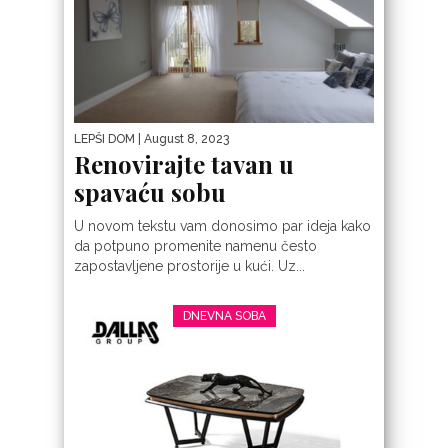
LEPŠI DOM
| August 8, 2023
Renovirajte tavan u
spavaću sobu
U novom tekstu vam donosimo par ideja kako
da potpuno promenite namenu često
zapostavljene prostorije u kući. Uz...
DNEVNA SOBA