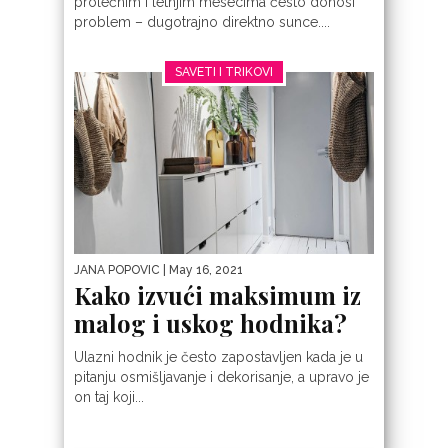
prolećnim i letnjim mesecima često donosi
problem – dugotrajno direktno sunce....
SAVETI I TRIKOVI
JANA POPOVIC
| May 16, 2021
Kako izvući maksimum iz
malog i uskog hodnika?
Ulazni hodnik je često zapostavljen kada je u
pitanju osmišljavanje i dekorisanje, a upravo je
on taj koji...