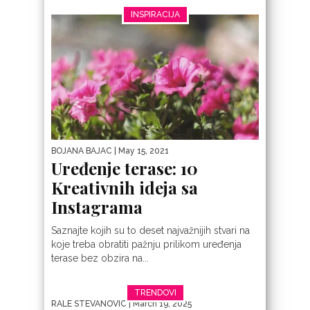
INSPIRACIJA
BOJANA BAJAC
| May 15, 2021
Uređenje terase: 10
Kreativnih ideja sa
Instagrama
Saznajte kojih su to deset najvažnijih stvari na
koje treba obratiti pažnju prilikom uređenja
terase bez obzira na...
TRENDOVI
RALE STEVANOVIC
| March 19, 2025