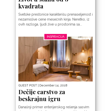
kvadrata
Svetske prestonice karakterišu prenaseljenost i
nezamislive cene mesečnih kirija. Neretko, iz
ovih razloga, ljudi žive u prostorima sa...
INSPIRACIJA
GUEST POST
| December 14, 2018
Dečije carstvo za
beskrajnu igru
Današnji primer enterijerskog rešenja sasvim